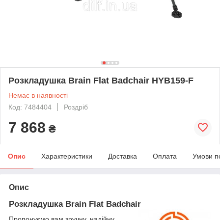
Розкладушка Brain Flat Badchair HYB159-F
Немає в наявності
Код: 7484404
Роздріб
7 868
₴
Опис
Характеристики
Доставка
Оплата
Умови п
Опис
Розкладушка Brain Flat Badchair
Пропонуємо вам зручну, надійну,