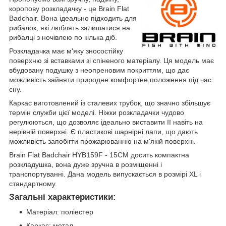
коропову розкладачку - це Brain Flat
Badchair. Вона ідеально підходить для
рибалок, які люблять залишатися на
рибалці з ночівлею по кілька діб.
Розкладачка має м'яку зносостійку
поверхню зі вставками зі спіненого матеріалу. Ця модель має
вбудовану подушку з неопреновим покриттям, що дає
можливість зайняти природне комфортне положення під час
сну.
Каркас виготовлений із сталевих трубок, що значно збільшує
термін служби цієї моделі. Ніжки розкладачки чудово
регулюються, що дозволяє ідеально виставити її навіть на
нерівній поверхні. Є пластикові шарнірні лапи, що дають
можливість запобігти прожарюванню на м'якій поверхні.
Brain Flat Badchair HYB159F - 15CM досить компактна
розкладушка, вона дуже зручна в розміщенні і
транспортуванні. Дана модель випускається в розмірі XL і
стандартному.
Загальні характеристики:
Матеріал: поліестер
Каркас: метал