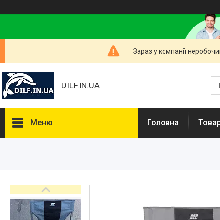
Зараз у компанії неробочи
DILF.IN.UA
Меню
Головна
Товар
Товари та послуги
Нашлемники і прикольні чохли
на шоломи
Рибальські снасті
РОЗПРОДАЖ! Мега знижки!