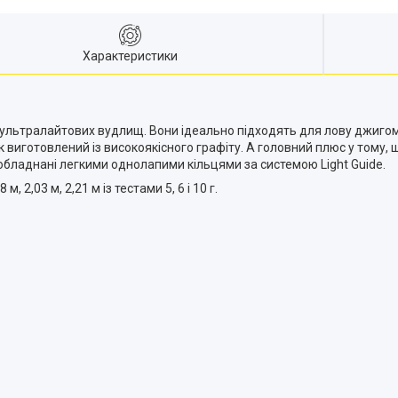
Характеристики
х ультралайтових вудлищ. Вони ідеально підходять для лову джигом
виготовлений із високоякісного графіту. А головний плюс у тому, 
обладнані легкими однолапими кільцями за системою Light Guide.
2,03 м, 2,21 м із тестами 5, 6 і 10 г.