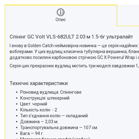
Опис
Спінінг GC Volt VLS-682ULT 2.03 м 1.5-6г ультралайт
І знову в Golden Catch неймовірна новинка — це серія надійни
воблерами. У цих вудлищ класична тубулярна вершинка, бланк 
додатково посилені карбоновою стрічкою GC X Powerul Wrap і 
Серія цих прекрасних вудлищ містить три моделі завдовжки 1,8 м, 
Технічні характеристики:
Різновид вудлища: Спінінгове
Конструкція: штекерний
Цвет: чорний
Кількість колін - 2
Тип з'єднання колін — складаний
Довжина — 2,03 м.
Транспортувальна довжина — 107 см.
Вага — 94 г.