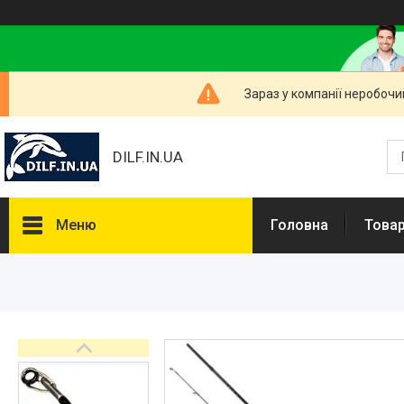
Зараз у компанії неробочи
DILF.IN.UA
Меню
Головна
Товар
Товари та послуги
Нашлемники і прикольні чохли
на шоломи
Рибальські снасті
РОЗПРОДАЖ! Мега знижки!