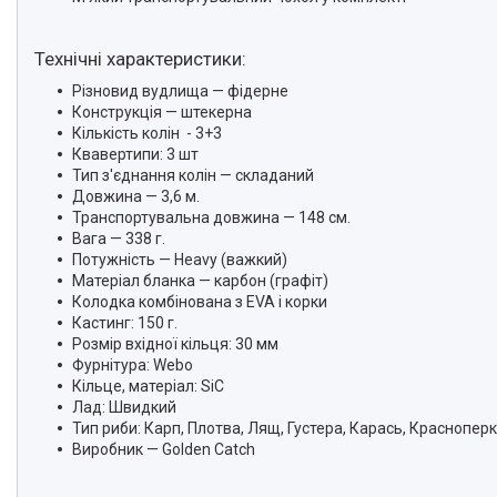
Технічні характеристики:
Різновид вудлища — фідерне
Конструкція — штекерна
Кількість колін - 3+3
Квавертипи: 3 шт
Тип з'єднання колін — складаний
Довжина — 3,6 м.
Транспортувальна довжина — 148 см.
Вага — 338 г.
Потужність — Heavy (важкий)
Матеріал бланка — карбон (графіт)
Колодка комбінована з EVA і корки
Кастинг: 150 г.
Розмір вхідної кільця: 30 мм
Фурнітура: Webo
Кільце, матеріал: SiC
Лад: Швидкий
Тип риби: Карп, Плотва, Лящ, Густера, Карась, Красноперк
Виробник — Golden Catch