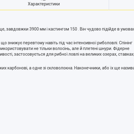
Характеристики
е, завдовжки 3900 мм і кастингом 150 . Він чудово підійде в умовах
, що знижує перевтому навіть під час інтенсивної риболовлі. Спінінг
икористовувати не тільки волосінь, але й плетені шнури. Фідерне
вості, застосовується для рибної ловлі на великих озерах, ставках,
их карбонові, а одне зі скловолокна. Наконечники, або їх ще нази