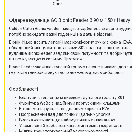
Опис
Фідерне вудлище GC Bionic Feeder 3.90 м 150 г Heavy
Golden Catch Bionic Feeder - мощное карбонове фідерне вудлищ
потрібно закидати важкі годівниці на дальні відстані.
Біонік Фідер досить легкий і має комфортну ручку з корка і EVA
обладнаний кільцями зі вставками SIC, внаслідок чого можна в
вудлище BionicFeeder, завдяки своїй потужності та добрій чутли
а також у місцях із сильним Протягом.
Bionic Feeder укомплектований трьома наконечниками, два з як
гнучкість і використовуються залежно від умов риболовлі.
Особливості:
Бланк виготовлений із високомодульного графіту 30T.
Фурнітура WeBo з надійними пропускними кільцями
Ергономічна ручка з поєднанням корка та EVA
Прогресивний лад для точних і дальніх упряків
Висока чутливість до найсмугливіших клюваннях.
У комплекті 3 карбонові квівертипи різної жорсткості.
М'який транспортувальний чохол у комплекті