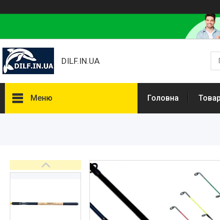
DILF.IN.UA
Меню
Головна
Товар
Товари та послуги
Нашлемники і прикольні чохли
на шоломи
Рибальські снасті
РОЗПРОДАЖ! Мега знижки!
Доставка та оплата
Повернення та обмін